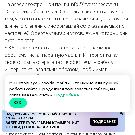
на адрес электронной почты info@investshedevr.ru.
Отсутствие обращений Заказчика свидетельствует о
том, что он ознакомлен в необходимой и достаточной
для него степени с информацией об оказываемых по
настоящей Оферте услугах и условиях, на которых они
оказываются.
5.3.5. Самостоятельно настроить Программное
обеспечение, аппаратную часть и Интернет-канал
своего компьютера, а также обеспечить работу
Интернет-канала таким образом, чтобы иметь
возможность беспрепятственно пользоваться всеми
Мы используем cookie-файлы. Это нужно для лучшей
сервисами Сайта и Платформы, которые используются
работы сайта. Продолжая пользоваться сайтом, вы
Исполнителем при оказании Услуг.
соглашаетесь с этим.
Подробнее
5.3.6. Соблюдать законодательство Российской
OK
Федерации об интеллектуальной собственности, её
защите и нести ответственность за его нарушение.
ПРЕДЛОЖЕНИЕ ТОЛЬКО ДЛЯ ДЕЙСТВУЮЩЕГО
КУРСА ПО ТОРГАМ
Заказчик безоговорочно признаёт факт своего
ПОДРОБНЕЕ
ЗАБЕРИТЕ КУРС "ГАБ НА КОММЕРЦИИ"
обязательства не посягать на результаты
СО СКИДКОЙ 85% ЗА 39 200
интеллектуальной деятельности, принадлежащие